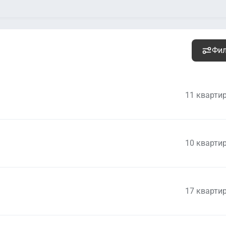
Фи
11 кварти
10 кварти
9 921 000
руб.
Уточ
2
503 604 руб. м
17 кварти
9 866 000
руб.
Уточ
2
467 583 руб. м
10 498 000
руб.
Уточ
2
335 399 руб. м
9 140 000
руб.