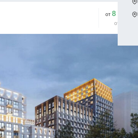
8 325 
от
от 260 585