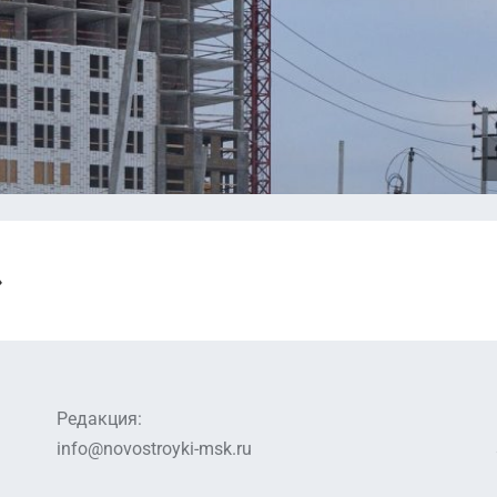
df
Проектная декларация (Корпус 38).pdf
ус
Проектная декларация (Корпус 24).pdf
Проектная декларация от 02.12.2020 (Корп
df
24).pdf
ус
Проектная декларация (корпус 13/3).pdf
»
Разрешение на ввод в эксплуатацию (Корп
5).pdf
f
Проектная декларация (Корпус 56).pdf
Редакция:
Проектная декларация (Корпус 49).pdf
info@novostroyki-msk.ru
ус