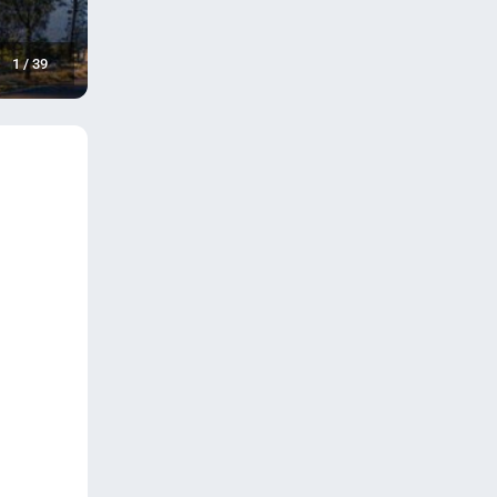
1
/
39