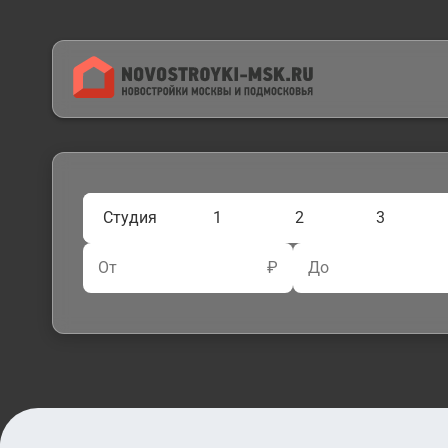
Студия
1
2
3
От
₽
До