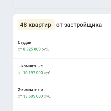
48 квартир
от застройщика
Студии
от
8 325 000
руб.
1-комнатные
от
10 197 000
руб.
II кв 2026
2
20 корпус
2-комнатные
II кв 2026
2
от
13 605 000
руб.
20 корпус
II кв 2028
2
73 корпус
IV кв 2027