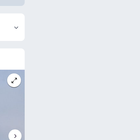
нить
нить
нить
нить
нить
нить
нить
нить
ус
нить
ус
нить
нить
ус
нить
ус
с