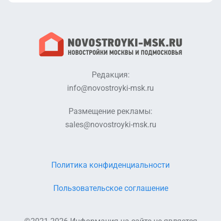
эксплуатацию
декларация
(Корпуса 20.1,
(Корпус 18).pdf
20.2, 20.4).pdf
Проектная
Разрешениеи на
декларация от
строительство
18.12.2019
продленное
(Корпус 18).pdf
(Корпус 18).pdf
Редакция:
info@novostroyki-msk.ru
Проектная
Разрешение на
декларация
строительство
Размещение рекламы:
(корпус 19).pdf
(корпус 19).pdf
sales@novostroyki-msk.ru
Разрешение на
Проектная
ввод в
декларация
эксплуатацию
(корпус 20).pdf
(корпус 19).pdf
Политика конфиденциальности
Проектная
Разрешение на
Пользовательское соглашение
декларация от
строительство
09.07.2020
(корпус 20).pdf
(Корпус 20).pdf