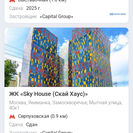
Сдача:
2025 г.
Застройщик:
«Capital Group»
ЖК «Sky House (Скай Хаус)»
Москва, Якиманка, Замоскворечье, Мытная улица,
40к1
Серпуховская (0.9 км)
Сдача:
Сдан
Застройщик:
«Capital Group»