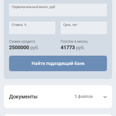
-
Первоначальный взнос, руб.
2
Уточнить
172.3 м
этаж 11
IV кв 2025
Ставка, %
Срок, лет
Сумма кредита
Платёж в месяц
2500000
41773
руб.
руб.
Найти подходящий банк
Документы
5 файлов
Проектная
Разрешение на