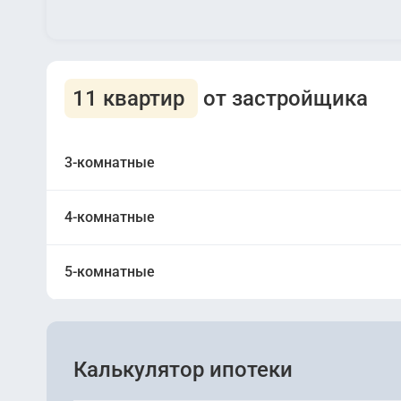
11 квартир
от застройщика
3-комнатные
4-комнатные
Сдана
2
5-комнатные
River Tower
Сдана
Сдана
2
2
City Tower
River Tower
Калькулятор ипотеки
Сдана
Сдана
2
Сдана
2
2
Park Tower
City Tower
City Tower