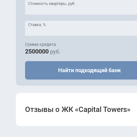
Стоимость квартиры, руб.
Сдана
Сдана
2
Сдана
2
2
Park Tower
Park Tower
Park Tower
Ставка, %
Сдана
Сдана
2
2
Park Tower
Park Tower
Сумма кредита
2500000
руб.
Найти подходящий банк
Отзывы о ЖК «Capital Towers»