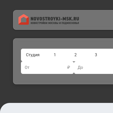
Студия
1
2
3
От
₽
До