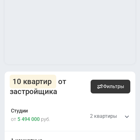
10 квартир
от
Фильтры
застройщика
Студии
2 квартиры
от
5 494 000
руб.
5 513 000
руб.