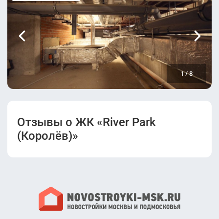
(Корпус 4, 2
(Корпус 7).pdf
очередь).pdf
Разрешение на
Проектная
ввод в
декларация
эксплуатацию
(Корпус 2.1, 2
(Корпус 5, 2
очередь).pdf
очередь).pdf
1
/
8
Проектная
Проектная
декларация
декларация
(Корпус 3, 2
(Дом 47 к8).pdf
очередь).pdf
Отзывы о ЖК «River Park
(Королёв)»
Разрешение на
Разрешение на
ввод в
ввод в
эксплуатацию
эксплуатацию
(Корпус 3, 2
(Советская,
очередь).pdf
69).pdf
Проектная
Проектная
декларация
декларация
(Корпус 2.2, 2
(Корпус 9, 2