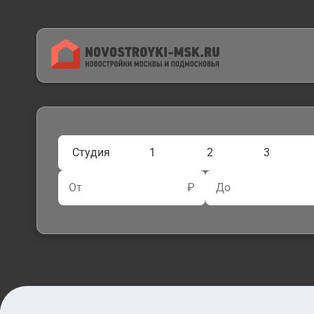
Студия
1
2
3
От
₽
До