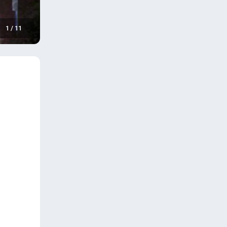
1
/
11