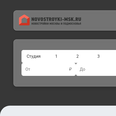
Студия
1
2
3
От
₽
До