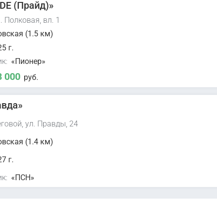
DE (Прайд)»
. Полковая, вл. 1
вская (1.5 км)
5 г.
к:
«Пионер»
3 000
руб.
авда»
говой, ул. Правды, 24
вская (1.4 км)
7 г.
к:
«ПСН»