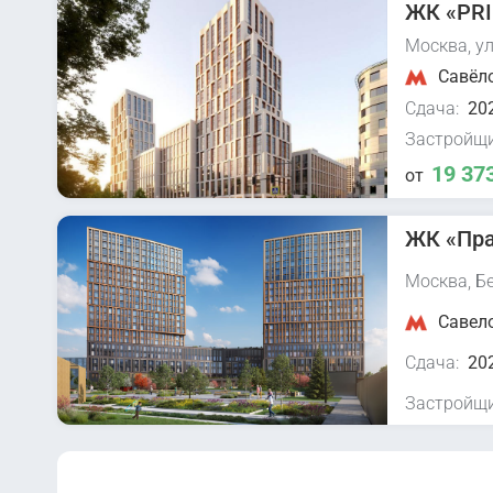
ЖК «PRI
Москва, ул
Савёло
Сдача:
202
Застройщи
19 37
от
ЖК «Пр
Москва, Бе
Савело
Сдача:
202
Застройщи