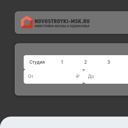
Студия
1
2
3
От
₽
До