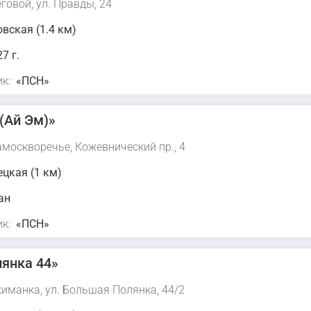
говой, ул. Правды, 24
вская (1.4 км)
7 г.
к:
«ПСН»
(Ай Эм)»
амоскворечье, Кожевнический пр., 4
цкая (1 км)
ан
к:
«ПСН»
янка 44»
киманка, ул. Большая Полянка, 44/2