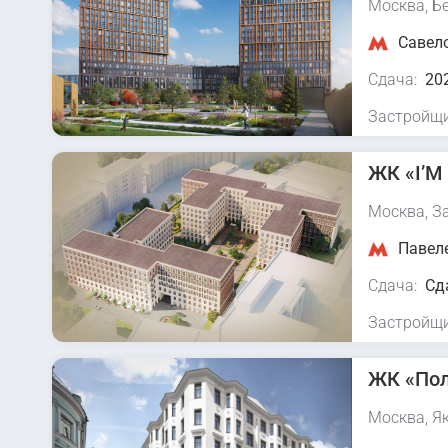
Москва, Бе
Савело
Сдача:
202
Застройщи
ЖК «I’M 
Москва, З
Павеле
Сдача:
Сд
Застройщи
ЖК «Пол
Москва, Я