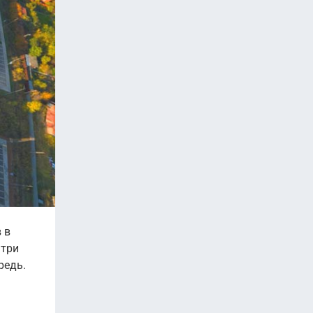
 в
 три
редь.