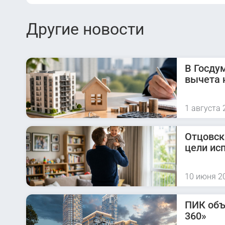
Другие новости
В Госду
вычета 
1 августа 
Отцовск
цели ис
10 июня 2
ПИК объ
360»