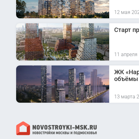
12 мая 20
Старт п
11 апреля
ЖК «Нар
объёмы
13 марта 