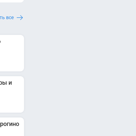
ть все
о
ры и
трогино