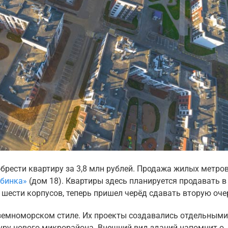
рести квартиру за 3,8 млн рублей. Продажа жилых метров
бинка»
(дом 18). Квартиры здесь планируется продавать в
 шести корпусов, теперь пришел черёд сдавать вторую оче
иземноморском стиле. Их проекты создавались отдельными
туру нового микрорайона. Внешний вид зданий напомнит о