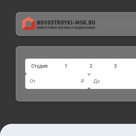
Студия
1
2
3
От
₽
До