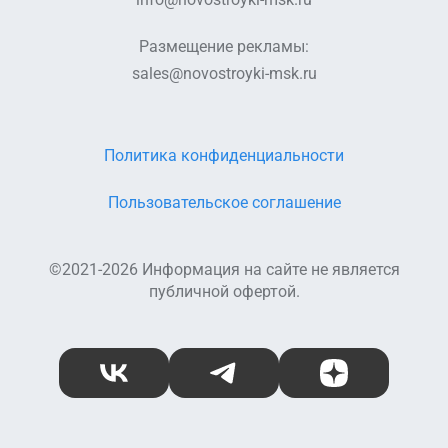
(Корпус 8).pdf
07.10.2022.pdf
Размещение рекламы:
Проектная
Проектная
sales@novostroyki-msk.ru
декларация
декларация
(Корпус 8) от
Корпус 8 от
09.12.2022.pdf
10.01.2023.pdf
Политика конфиденциальности
Проектная
декларация
Разрешение на
Корпус 8 от
строительство.pdf
Пользовательское соглашение
09.02.2023.pdf
Разрешение на
©2021-2026 Информация на сайте не является
Проектная
ввод в
декларация.pdf
эксплуатацию
публичной офертой.
(Корпус 1).pdf
ВКонтакте
Telegram
Дзен