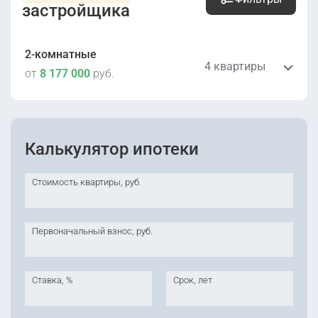
застройщика
2-комнатные
4 квартиры
от
8 177 000
руб.
8 177 000
руб.
2
45.2 м
этаж 6
Уточнить
Калькулятор ипотеки
Сдана
7 корпус
Стоимость квартиры, руб.
9 064 000
руб.
2
62.8 м
этаж 5
Уточнить
Сдана
Первоначальный взнос, руб.
7 корпус
9 293 000
руб.
Ставка, %
Срок, лет
2
66.7 м
этаж 11
Уточнить
Сдана
7 корпус