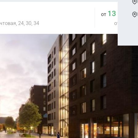
13 441 
от
товая, 24, 30, 34
от 409 888