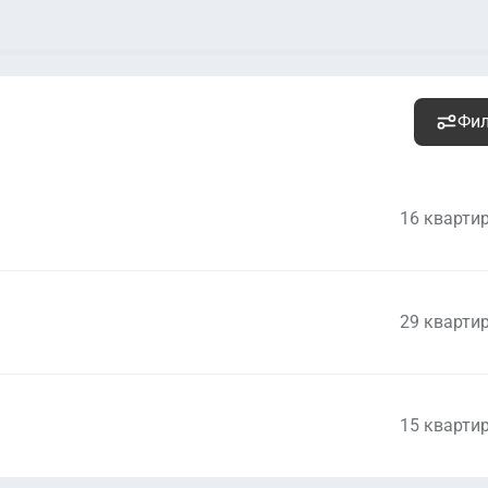
Фи
16 кварти
29 кварти
14 245 000
руб.
Уточ
2
498 077 руб. м
15 кварти
13 721 000
руб.
Уточ
2
476 424 руб. м
16 390 000
руб.
Уточ
2
420 256 руб. м