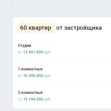
60 квартир
от застройщика
Студии
от
13 441 000
руб.
1-комнатные
от
16 390 000
руб.
Сдана
2
14 корпус
2-комнатные
Сдана
2
от
19 144 000
руб.
14 корпус
Сдана
2
15 корпус