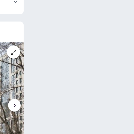
нить
нить
нить
0.pdf
нить
нить
нить
 3, 4,
нить
 от