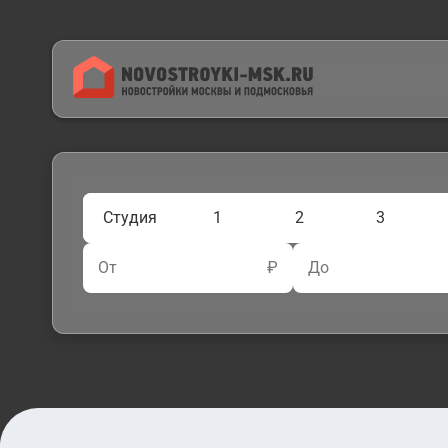
Студия
1
2
3
От
₽
До