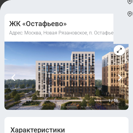
ЖК «Остафьево»
Адрес: Москва, Новая Рязановское, п. Остафьево
1
/
56
Характеристики