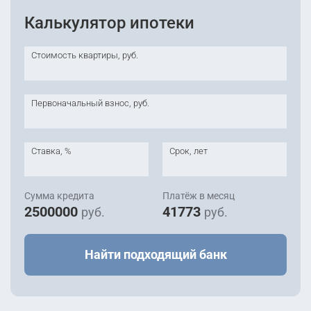
2
99.1 м
этаж 19
Уточнить
2
92.5 м
этаж 3
Калькулятор ипотеки
Уточнить
III кв 2028
III кв 2028
3, 4, 5 к
3, 4, 5 к
Стоимость квартиры, руб.
48 320 000
руб.
2
120.4 м
этаж 18
Уточнить
III кв 2028
Первоначальный взнос, руб.
3, 4, 5 к
Ставка, %
Срок, лет
Сумма кредита
Платёж в месяц
2500000
41773
руб.
руб.
Найти подходящий банк