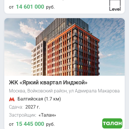
14 601 000
от
руб.
ЖК «Яркий квартал Инджой»
Москва, Войковский район, ул Адмирала Макарова
Балтийская (1.7 км)
Сдача:
2027 г.
Застройщик:
«Талан»
15 445 000
от
руб.