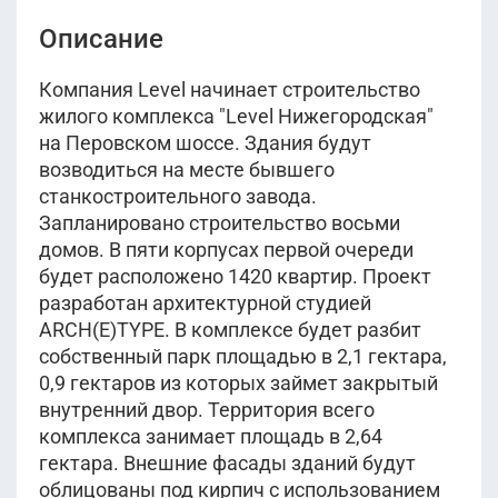
46.7 м
этаж 31-33
Уточнить
IV кв 2026
2
37.4 м
этаж 39
Уточнить
IV кв 2026
3 корпус
Описание
IV кв 2026
1 корпус
1 корпус
23 824 000
руб.
Компания Level начинает строительство
19 396 000
руб.
2
18 308 000
64.5 м
этаж 31-33
руб.
жилого комплекса "Level Нижегородская"
Уточнить
2
47.1 м
этаж 24
Уточнить
IV кв 2026
2
38.5 м
этаж 36
на Перовском шоссе. Здания будут
Уточнить
IV кв 2026
1 корпус
IV кв 2026
3 корпус
возводиться на месте бывшего
1 корпус
станкостроительного завода.
19 864 000
руб.
Запланировано строительство восьми
17 527 000
руб.
2
48.4 м
этаж 28
домов. В пяти корпусах первой очереди
Уточнить
2
38.9 м
этаж 14
Уточнить
IV кв 2026
будет расположено 1420 квартир. Проект
IV кв 2026
3 корпус
1 корпус
разработан архитектурной студией
ARCH(E)TYPE. В комплексе будет разбит
19 920 000
руб.
собственный парк площадью в 2,1 гектара,
2
48.8 м
этаж 30-32
Уточнить
Показать ещё
0,9 гектаров из которых займет закрытый
IV кв 2026
3 корпус
внутренний двор. Территория всего
комплекса занимает площадь в 2,64
гектара. Внешние фасады зданий будут
Показать ещё
облицованы под кирпич с использованием