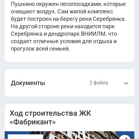
Пушкино окружен лесопосадками, которые
очищают воздух. Сам жилой комплекс
будет построен на берегу реки Серебрянка.
На другой стороне реки находится парк
Серебрянка и дендропарк ВНИИЛМ, что
создает отличные условия для отдыха и
прогулок всей семьей.
Документы
2 файла
Проектная
Разрешение на
декларация
строительство
Ход строительства ЖК
(очередь 1.1).pdf
(очередь 1.1).pdf
«Фабрикант»