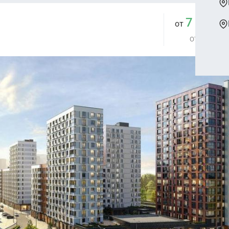
7 155 
от
от 218 081