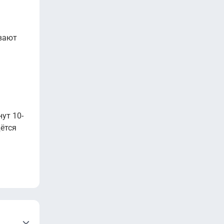
нить
ивают
ут 10-
дётся