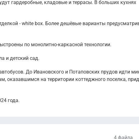
будут гардеробные, кладовые и террасы. В больших кухнях
Показать ещё
36 083 000
руб.
Уточ
2
373 144 руб. м
делкой - white box. Более дешёвые варианты предусматр
Показать ещё
выстроены по монолитно-каркасной технологии.
а и детский сад.
автобусов. До Ивановского и Потаповских прудов идти мин
ам, оказавшимся на территории коттеджного поселка, при
24 года.
4 файла