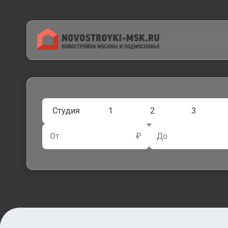
Студия
1
2
3
От
₽
До