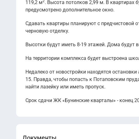
2
119,2 м
. Высота потолков 2,99 м. В квартирах 
I кв 2026
2
предусмотрено дополнительное окно.
6.1 - 6.6
Сдавать квартиры планируют с предчистовой от
черновую отделку.
Высотки будут иметь 8-19 этажей. Дома будут 
На территории комплекса будет выстроена школ
Недалеко от новостройки находятся остановки 
15. Правда, чтобы попасть к Потаповским пруд
найти лазейку или иметь пропуск.
Срок сдачи ЖК «Бунинские кварталы» - конец 20
Документы