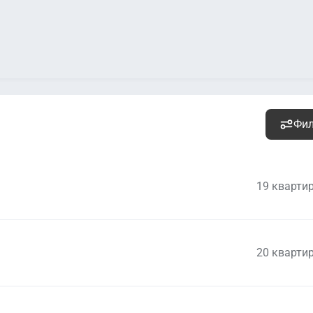
Фи
19 кварти
20 кварти
7 828 000
руб.
Уточ
2
376 346 руб. м