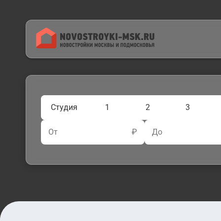
Студия
1
2
3
От
₽
До