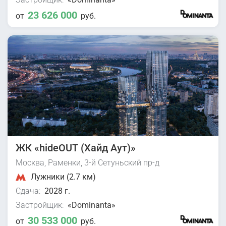
23 626 000
от
руб.
ЖК «hideOUT (Хайд Аут)»
Москва, Раменки, 3-й Сетуньский пр-д
Лужники (2.7 км)
Сдача:
2028 г.
Застройщик:
«Dominanta»
30 533 000
от
руб.