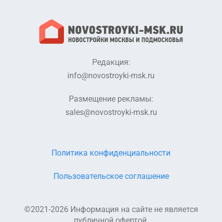
Проектная
Разрешение на
декларация от
ввод в
14.11.2018
эксплуатацию
(Корпус 9).pdf
Корпус 9.pdf
Редакция:
Проектная
Проектная
декларация
info@novostroyki-msk.ru
декларация
(Корпус 1) от
(Корпус 1).pdf
07.07.2020.pdf
Размещение рекламы:
sales@novostroyki-msk.ru
Проектная
Разрешение на
декларация
ввод в
(Корпус 1) от
эксплуатацию
07.10.2020.pdf
(Корпус 1).pdf
Политика конфиденциальности
Проектная
Проектная
декларация
декларация
Пользовательское соглашение
(Корпус 4) от
(Корпус 4).pdf
07.07.2020.pdf
©2021-2026 Информация на сайте не является
Проектная
Разрешение на
декларация
ввод в
публичной офертой.