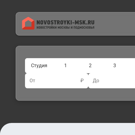
Студия
1
2
3
От
₽
До