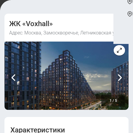
ЖК «Voxhall»
Адрес: Москва, Замоскворечье, Летниковская ул., 4
1
/
5
Характеристики