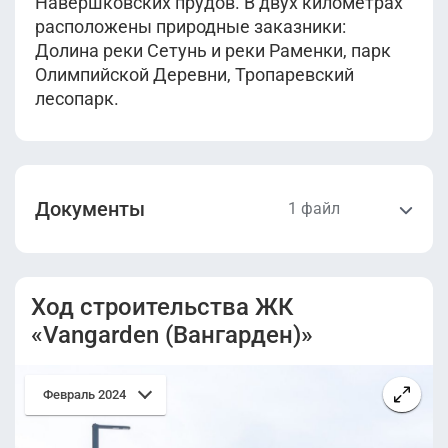
Навершковских прудов. В двух километрах
расположены природные заказники:
Долина реки Сетунь и реки Раменки, парк
Олимпийской Деревни, Тропаревский
лесопарк.
Документы
1 файл
Проектная
декларация
Ход строительства ЖК
(Корпус 3.1, 3.2,
3.3, 3.4, 3.5, 3.6,
«Vangarden (Вангарден)»
3.7, 3.8).pdf
Февраль 2024