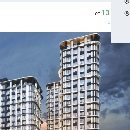
10 739 
от
от 386 906