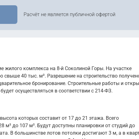
402 401 руб. м
28 443 000
руб.
Уточ
2
389 097 руб. м
Расчёт не является публичной офертой
18 751 000
руб.
Уточ
2
410 306 руб. м
29 525 000
руб.
Уточ
2
388 999 руб. м
18 368 000
руб.
Уточ
2
399 304 руб. м
29 721 000
руб.
Уточ
2
388 003 руб. м
19 000 000
руб.
Уточ
2
394 191 руб. м
30 929 000
руб.
е жилого комплекса на 8-й Соколиной Горы. На участке
Уточ
2
394 000 руб. м
 свыше 40 тыс. м². Разрешение на строительство получен
редварительное бронирование. Строительные работы и откр
Показать ещё
30 999 000
руб.
Уточ
будет осуществляться в соответствии с 214-ФЗ.
2
391 896 руб. м
Показать ещё
высота которых составит от 17 до 21 этажа. Всего
8 м² до 107 м². Будут доступны планировки от студий до
а. В большинстве лотов потолки достигают 3 м, а в квар