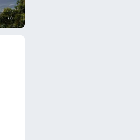
1
/
3