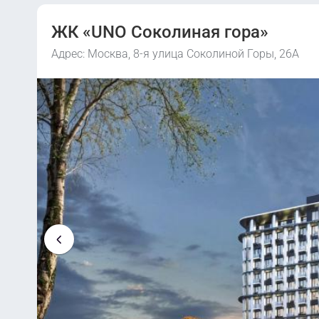
ЖК «UNO Соколиная гора»
Адрес: Москва, 8-я улица Соколиной Горы, 26А