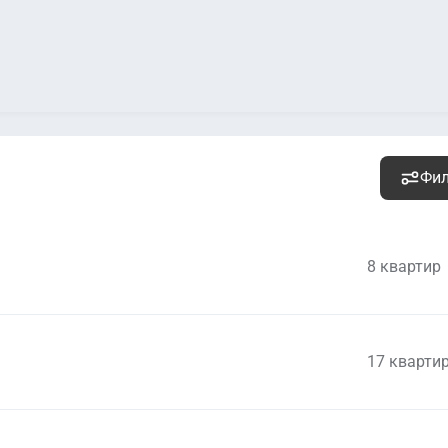
Фи
8 квартир
17 кварти
10 739 000
руб.
Уточ
2
516 298 руб. м