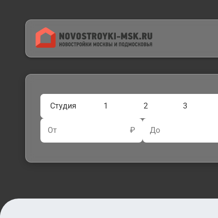
Студия
1
2
3
От
₽
До