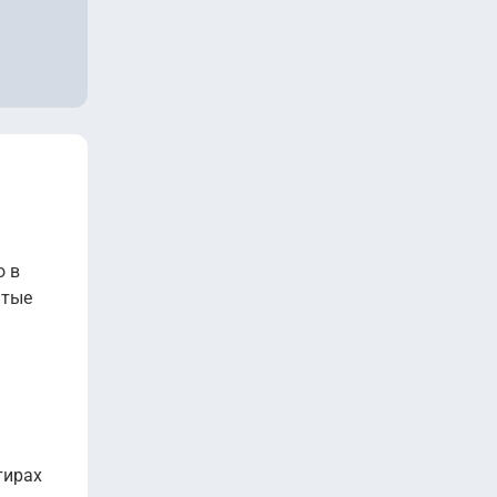
нить
нить
нить
нить
нить
нить
нить
о в
ытые
нить
тирах