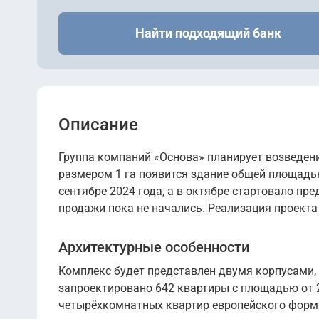
1 корпус
II кв 2027
2
1 корпус
Найти подходящий банк
II кв 2027
2
1 корпус
II кв 2027
2
1 корпус
II кв 2027
2
1 корпус
II кв 2027
2
1 корпус
Описание
II кв 2027
2
1 корпус
II кв 2027
Группа компаний «Основа» планирует возведени
2
1 корпус
размером 1 га появится здание общей площадью
сентябре 2024 года, а в октябре стартовало п
II кв 2027
2
продажи пока не начались. Реализация проекта 
1 корпус
Архитектурные особенности
Комплекс будет представлен двумя корпусами, 
запроектировано 642 квартиры с площадью от 2
четырёхкомнатных квартир европейского формат