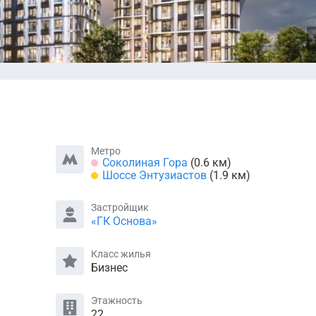
Метро
Соколиная Гора
(0.6 км)
Шоссе Энтузиастов
(1.9 км)
Застройщик
«ГК Основа»
Класс жилья
Бизнес
Этажность
22