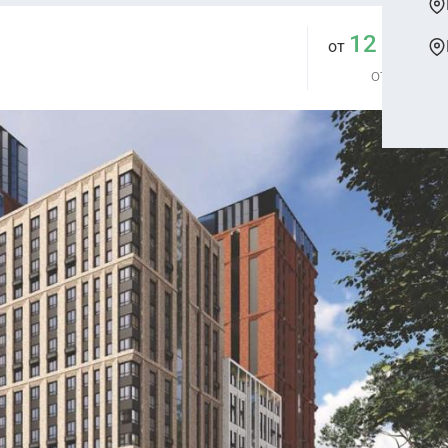
12 355 
от
от 326 396