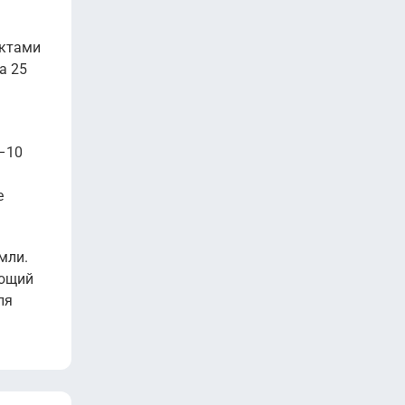
ектами
а 25
5–10
е
мли.
ающий
ля