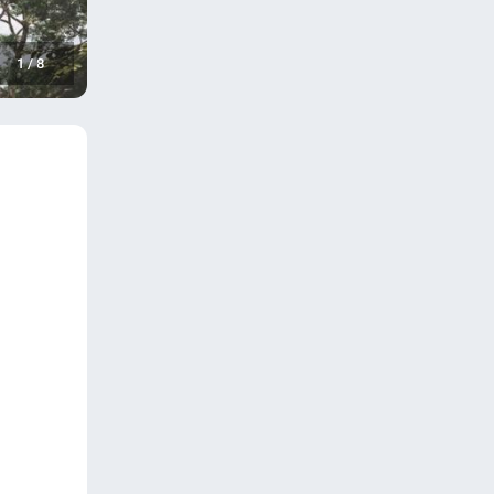
1
/
8