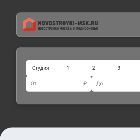
Студия
1
2
3
От
₽
До