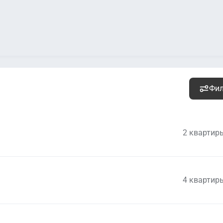
Фи
2 квартир
4 квартир
12 355 000
руб.
Уточ
2
494 200 руб. м