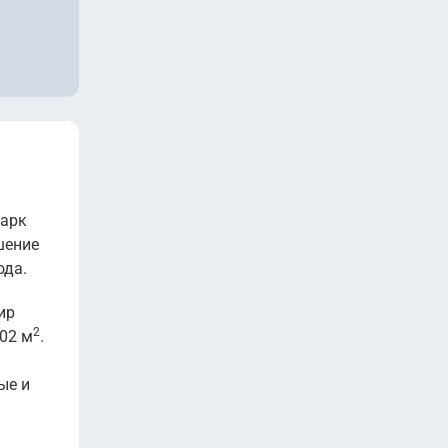
парк
шение
ода.
ир
2
02 м
.
ые и