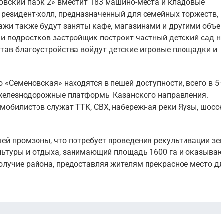
вский парк 2» вместит 183 машино-места и кладовые
 резидент-холл, предназначенный для семейных торжеств,
тажи также будут заняты кафе, магазинами и другими объ
и подростков застройщик построит частный детский сад н
став благоустройства войдут детские игровые площадки и
 «Семеновская» находятся в пешей доступности, всего в 
 железнодорожные платформы Казанского направления.
обилистов служат ТТК, СВХ, набережная реки Яузы, шосс
ей промзоны, что потребует проведения рекультивации зе
льтуры и отдыха, занимающий площадь 1600 га и оказыв
олучие района, предоставляя жителям прекрасное место д