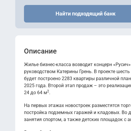
3 корпус
II кв 2025
2
4 корпус
Найти подходящий банк
II кв 2025
2
II кв 2025
2
2 корпус
4 корпус
I кв 2026
2
1 корпус
II кв 2025
2
4 корпус
I кв 2026
2
3 корпус
Описание
I кв 2026
2
1 корпус
II кв 2025
Жилье бизнес-класса возводит концерн «Русич»
2
4 корпус
II кв 2025
руководством Катерины Грень. В проекте шесть 
2
2 корпус
будет построено 2283 квартиры различной план
II кв 2025
2
2025 года. Второй этап продаж – это реализация
2 корпус
2
24 до 64 м
.
На первых этажах новостроек разместятся тор
постройка подземных гаражей и кладовых. Во д
занятия спортом, а также детских площадок с