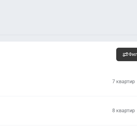
Фи
7 квартир
8 квартир
8 283 000
руб.
Уточ
2
414 150 руб. м