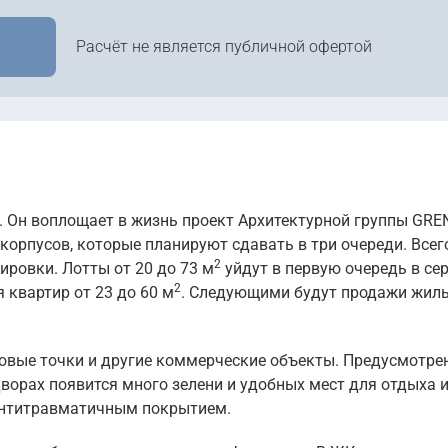
330 816 руб. м
15 630 000
руб.
Уточ
2
332 553 руб. м
17 164 000
руб.
Расчёт не является публичной офертой
14 142 000
руб.
Уточ
2
272 444 руб. м
Уточ
2
362 615 руб. м
15 681 000
руб.
Уточ
2
313 620 руб. м
20 691 000
руб.
Уточ
2
328 429 руб. м
17 690 000
руб.
Уточ
2
353 800 руб. м
19 239 000
руб.
Уточ
2
300 609 руб. м
17 417 000
руб.
. Он воплощает в жизнь проект Архитектурной группы GRE
Уточ
2
334 942 руб. м
20 708 000
руб.
корпусов, которые планируют сдавать в три очереди. Всег
Уточ
2
291 662 руб. м
2
ировки. Лотты от 20 до 73 м
уйдут в первую очередь в се
16 146 000
руб.
2
Уточ
 квартир от 23 до 60 м
. Следующими будут продажи жиль
2
304 642 руб. м
говые точки и другие коммерческие объекты. Предусмотре
Показать ещё
ворах появится много зелени и удобных мест для отдыха 
 антитравматичным покрытием.