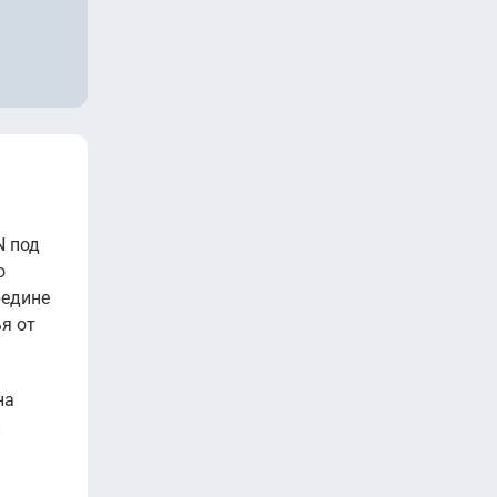
нить
нить
нить
нить
нить
нить
нить
N под
нить
о
нить
редине
нить
я от
на
и