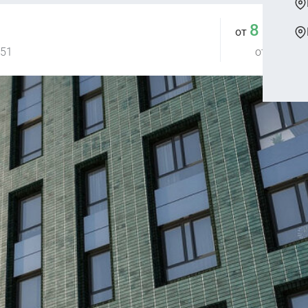
8 283 
от
 51
от 272 444