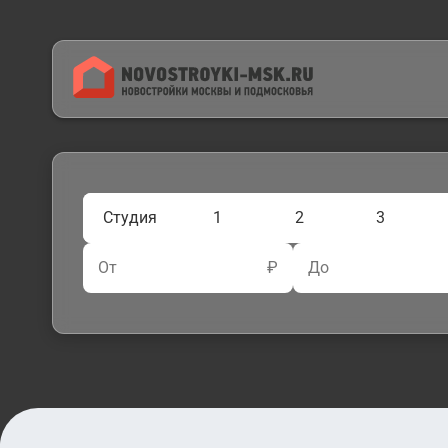
Студия
1
2
3
От
₽
До