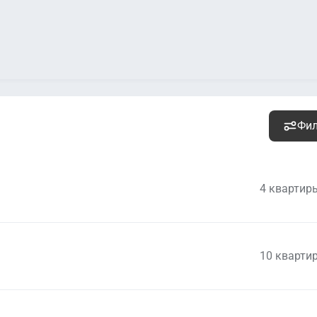
Фи
4 квартир
10 кварти
59 915 000
руб.
Уточ
2
1 150 000 руб. м