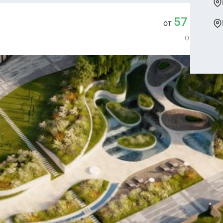
57 775 
от
от 844 000