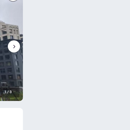
1
/
3