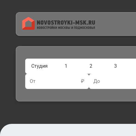
Студия
1
2
3
От
₽
До