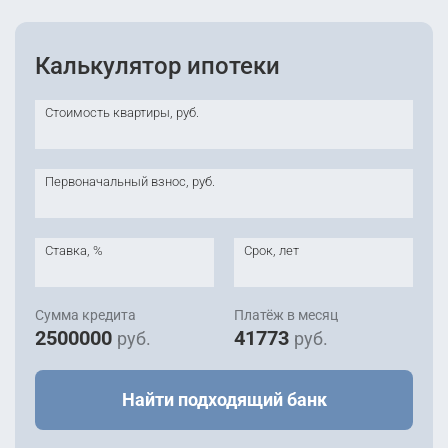
9 728 000
руб.
2
60.8 м
этаж 1
Уточнить
Калькулятор ипотеки
Сдана
8 корпус
Стоимость квартиры, руб.
Первоначальный взнос, руб.
Ставка, %
Срок, лет
Сумма кредита
Платёж в месяц
2500000
41773
руб.
руб.
Найти подходящий банк