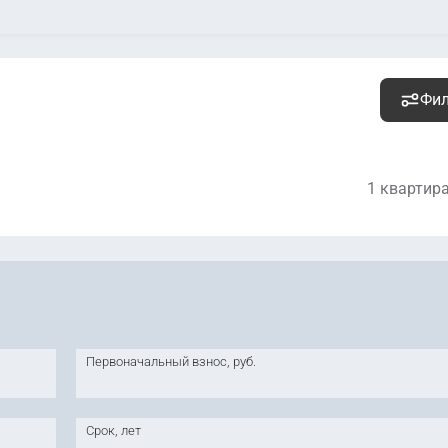
Фи
1 квартир
5 909 000
руб.
Уточ
2
288 244 руб. м
Первоначальный взнос, руб.
Срок, лет