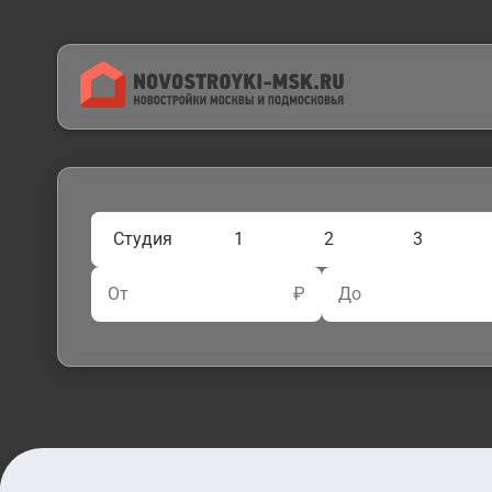
Студия
1
2
3
От
₽
До