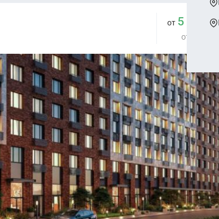
5 909 
от
от 288 244