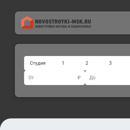
Студия
1
2
3
От
₽
До