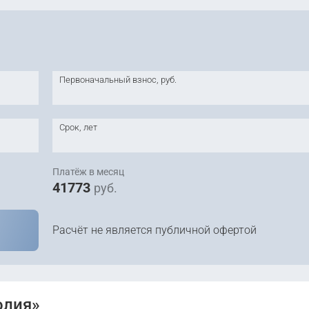
44 366 000
руб.
Уточ
2
445 442 руб. м
Первоначальный взнос, руб.
Срок, лет
Платёж в месяц
41773
руб.
Расчёт не является публичной офертой
олия»