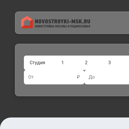
Студия
1
2
3
От
₽
До