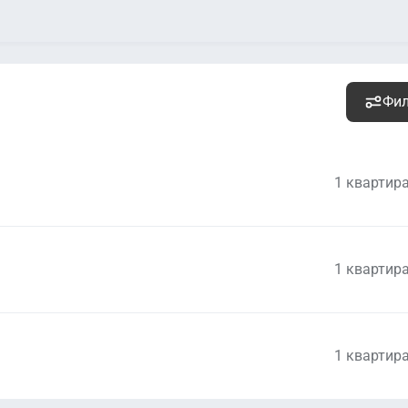
Фи
1 квартир
1 квартир
19 860 000
руб.
Уточ
2
536 757 руб. м
1 квартир
30 273 000
руб.
Уточ
2
458 682 руб. м