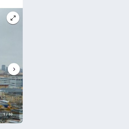
1
/
10