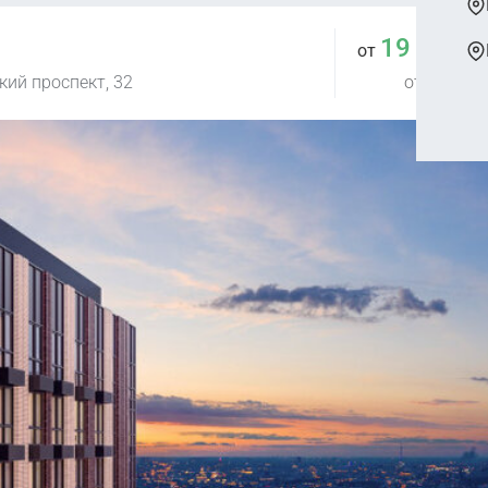
19 860 
от
ий проспект, 32
от 445 442