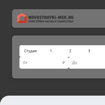
Студия
1
2
3
От
₽
До