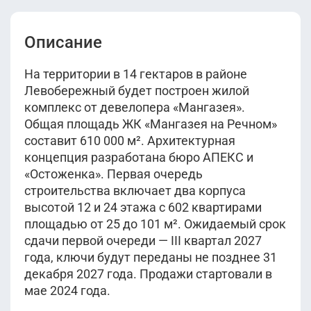
25 022 000
руб.
2
69.1 м
этаж 8-9
Уточнить
2
42.7 м
этаж 9-11
Уточнить
IV кв 2027
IV кв 2027
8 корпус
Описание
8 корпус
36 960 000
руб.
На территории в 14 гектаров в районе
24 409 000
руб.
2
70.2 м
этаж 6
Левобережный будет построен жилой
Уточнить
2
42.8 м
этаж 15-23
Уточнить
IV кв 2027
комплекс от девелопера «Мангазея».
IV кв 2027
8 корпус
8 корпус
Общая площадь ЖК «Мангазея на Речном»
составит 610 000 м². Архитектурная
37 741 000
руб.
24 205 000
руб.
концепция разработана бюро АПЕКС и
2
70.4 м
этаж 14-23
Уточнить
2
43.1 м
этаж 11
«Остоженка». Первая очередь
Уточнить
IV кв 2027
IV кв 2027
8 корпус
строительства включает два корпуса
8 корпус
высотой 12 и 24 этажа с 602 квартирами
37 330 000
руб.
площадью от 25 до 101 м². Ожидаемый срок
24 547 000
руб.
2
70.7 м
этаж 7-10
Уточнить
сдачи первой очереди — III квартал 2027
2
43.4 м
этаж 16-20
Уточнить
IV кв 2027
года, ключи будут переданы не позднее 31
IV кв 2027
8 корпус
8 корпус
декабря 2027 года. Продажи стартовали в
мае 2024 года.
39 461 000
руб.
2
71.5 м
этаж 20