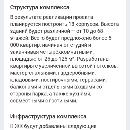
Уточнить
Показать ещё
IV кв 2027
Структура комплекса
8 корпус
В результате реализации проекта
планируется построить 18 корпусов. Высота
зданий будет различной — от 10 до 68
этажей. Всего будет предложено более 5
000 квартир, начиная от студий и
заканчивая четырёхкомнатными,
площадью от 25 до 125 м². Разработаны
квартиры с увеличенной высотой потолков,
мастер-спальнями, гардеробными,
кладовыми, постирочными, террасами,
балконами и отдельными входами со
стороны парка, а также кухнями,
совместными с гостиными.
Инфраструктура комплекса
К ЖК будут добавлены следующие