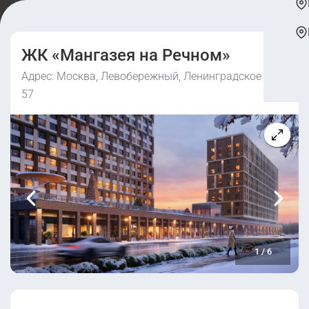
ЖК «Мангазея на Речном»
Адрес: Москва, Левобережный, Ленинградское ш.,
57
1
/
6