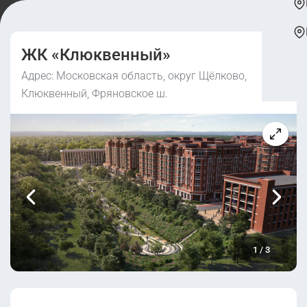
ЖК «Клюквенный»
Адрес: Московская область, округ Щёлково,
Клюквенный, Фряновское ш.
1
/
3