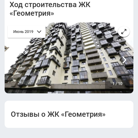
Ход строительства ЖК
«Геометрия»
Изменения в
Разрешение на
проектную
ввод в
декларацию.pdf
эксплуатацию.pdf
Июнь 2019
1
/
10
Отзывы о ЖК «Геометрия»