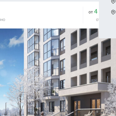
4 423 
от
ино
от 154 799