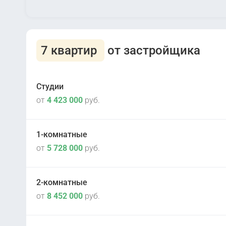
7 квартир
от застройщика
Студии
от
4 423 000
руб.
1-комнатные
от
5 728 000
руб.
II кв 2026
2
Корпус 3.2
2-комнатные
Сдана
2
от
8 452 000
руб.
Корпус 1
II кв 2026
2
Корпус 3.2