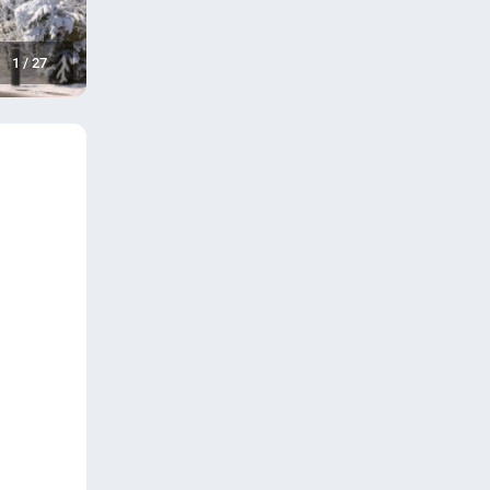
1
/
27