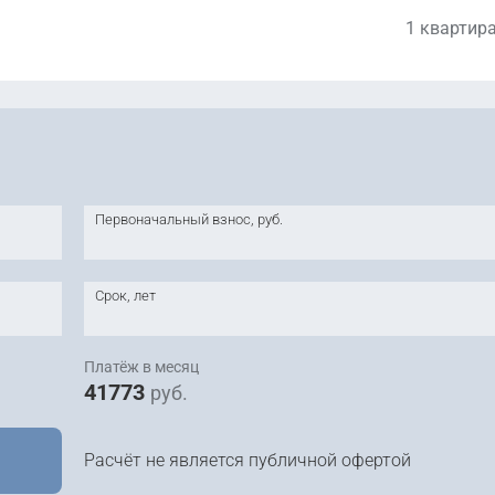
1 квартир
13 046 000
руб.
Уточ
2
230 495 руб. м
8 452 000
руб.
Уточ
2
154 799 руб. м
13 423 000
руб.
Уточ
2
233 443 руб. м
18 314 000
руб.
Уточ
2
207 172 руб. м
Первоначальный взнос, руб.
Срок, лет
Платёж в месяц
41773
руб.
Расчёт не является публичной офертой