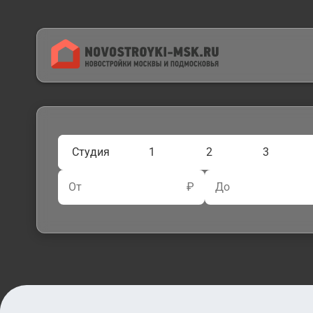
Студия
1
2
3
От
₽
До