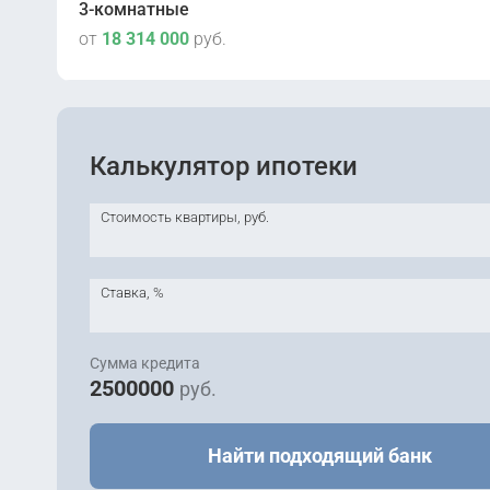
3-комнатные
Сдана
2
от
18 314 000
руб.
Корпус 1
II кв 2026
2
Корпус 3.1
II кв 2026
2
Корпус 3.1
Калькулятор ипотеки
II кв 2026
2
Корпус 3.3
Стоимость квартиры, руб.
Ставка, %
Сумма кредита
2500000
руб.
Найти подходящий банк