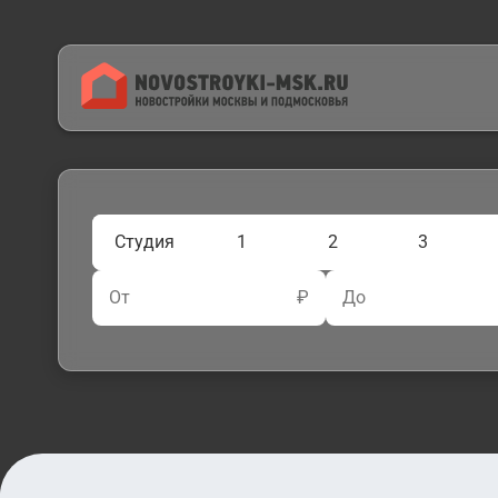
Студия
1
2
3
От
₽
До