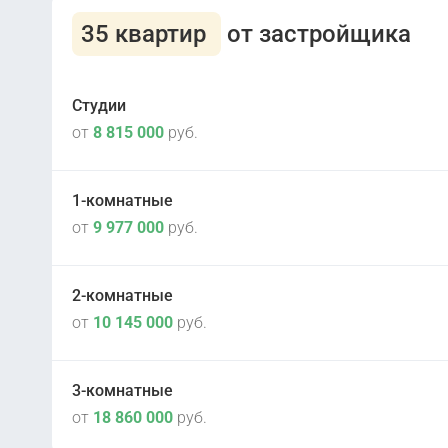
35 квартир
от застройщика
Студии
от
8 815 000
руб.
1-комнатные
от
9 977 000
руб.
III кв 2026
2
1 корпус
2-комнатные
III кв 2026
2
от
10 145 000
руб.
1 корпус
III кв 2026
2
1 корпус
3-комнатные
III кв 2026
2
от
18 860 000
руб.
1 корпус
III кв 2026
2