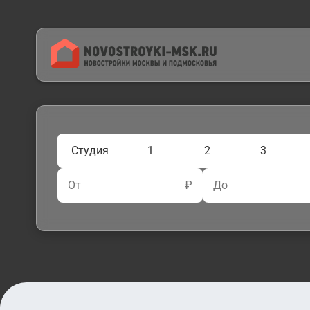
Студия
1
2
3
От
₽
До