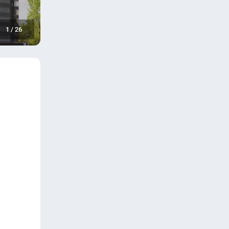
1
/
26