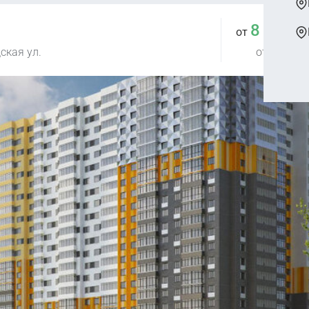
8 815 
от
ская ул.
от 226 955