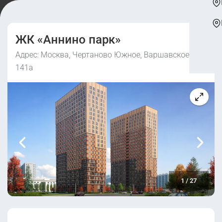
ЖК «Аннино парк»
Адрес: Москва, Чертаново Южное, Варшавское ш.,
141а
1
/
27