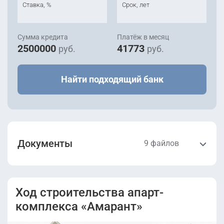
Ставка, %
Срок, лет
Сумма кредита
Платёж в месяц
2500000
41773
руб.
руб.
Найти подходящий банк
Документы
9 файлов
Проектная
Проектная
декларация
декларация
Ход строительства апарт-
Корпус 1 от
Корпус 1 от
07.10.2022.pdf
31.10.2022.pdf
комплекса «Амарант»
Проектная
Проектная