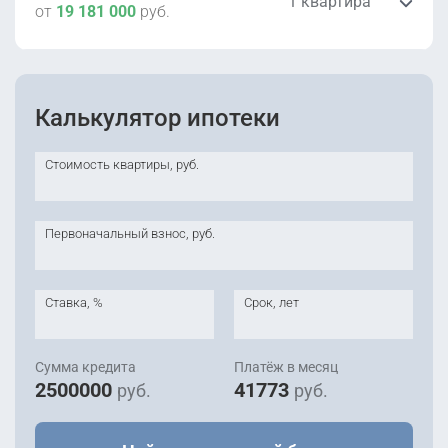
1 квартира
от
19 181 000
руб.
19 181 000
руб.
2
61.99 м
этаж 23
Уточнить
Калькулятор ипотеки
Сдана
4 корпус
Стоимость квартиры, руб.
Первоначальный взнос, руб.
Ставка, %
Срок, лет
Сумма кредита
Платёж в месяц
2500000
41773
руб.
руб.