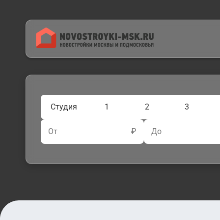
Студия
1
2
3
От
₽
До