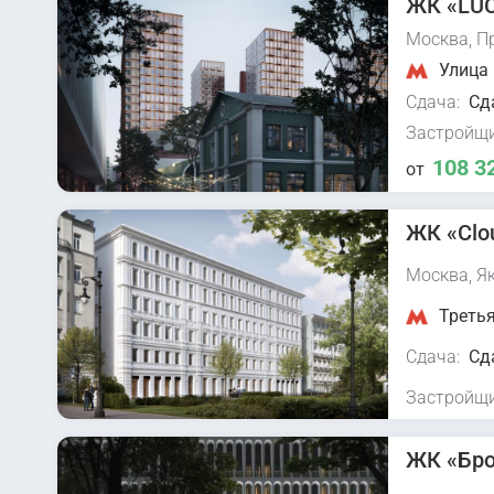
ЖК «LU
Москва, Пр
Улица 
Сдача:
Сд
Застройщи
108 3
от
ЖК «Clo
Москва, Як
Третья
Сдача:
Сд
Застройщи
ЖК «Бро