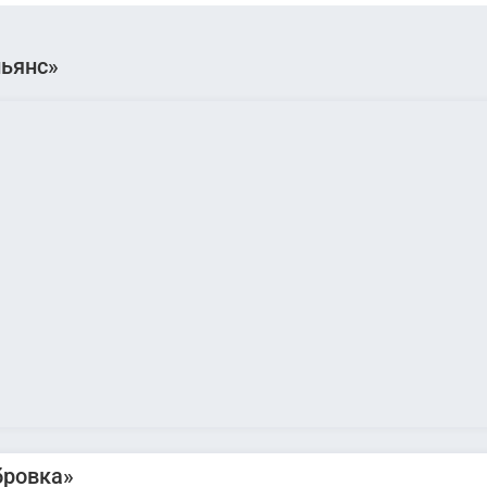
льянс»
ровка»