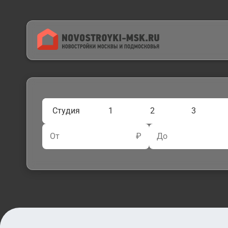
Студия
1
2
3
От
₽
До