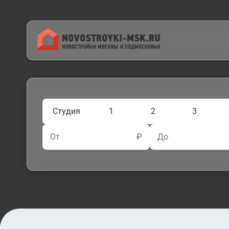
Студия
1
2
3
От
₽
До