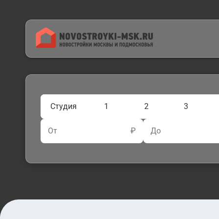
Студия
1
2
3
От
₽
До