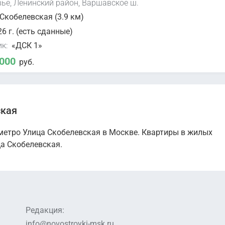
ье, Ленинский район, Варшавское ш.
Скобелевская (3.9 км)
6 г. (есть сданные)
к:
«ДСК 1»
 000
руб.
ская
метро Улица Скобелевская в Москве. Квартиры в жилых
а Скобелевская.
Редакция:
info@novostroyki-msk.ru