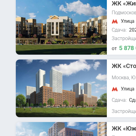
ЖК «Жи
Подмосков
Улица 
Сдача:
202
Застройщи
5 878
от
ЖК «Сто
Москва, Ю
Улица 
Сдача:
Сд
Застройщи
ЖК «Юж