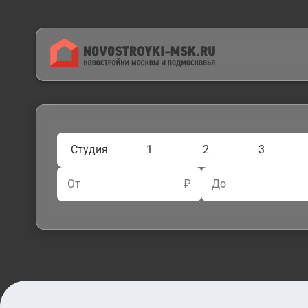
Студия
1
2
3
От
₽
До