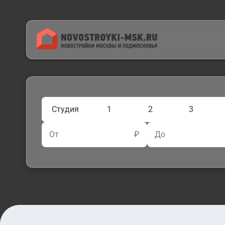
Студия
1
2
3
От
₽
До