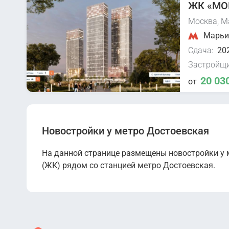
ЖК «MOD
Москва, М
Марьин
Сдача:
202
Застройщи
20 03
от
Новостройки у метро Достоевская
На данной странице размещены новостройки у 
(ЖК) рядом со станцией метро Достоевская.